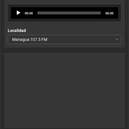
Audio
00:00
00:00
Player
Localidad
Managua 107.5 FM